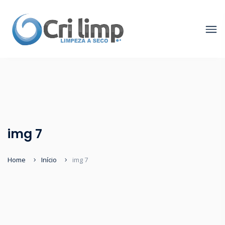
img 7
Home
Início
img 7