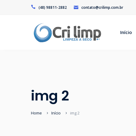
(48) 98811-2882
contato@crilimp.com.br
Início
img 2
Home
Início
img 2