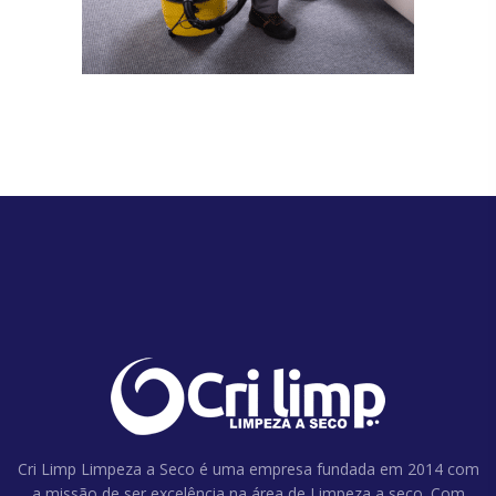
Cri Limp Limpeza a Seco é uma empresa fundada em 2014 com
a missão de ser excelência na área de Limpeza a seco. Com