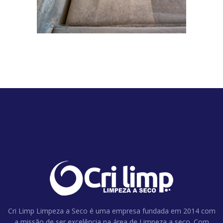
Cri Limp Limpeza a Seco é uma empresa fundada em 2014 com
a missão de ser excelência na área de Limpeza a seco. Com